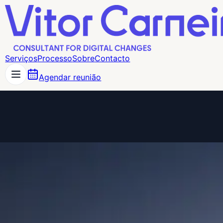
Serviços
Processo
Sobre
Contacto
Agendar reunião
Consultant for Digital Changes
Websites, lojas online e campanhas
execução direta.
digitais com
Ajudo empresas a transformar a sua presença digital em
contactos, vendas e decisões mais claras, ligando