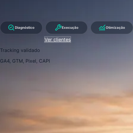
websites, lojas online, campanhas e dados numa
estratégia integrada.
Diagnóstico
Execução
Otimização
Agendar reunião
Ver clientes
Tracking validado
GA4, GTM, Pixel, CAPI