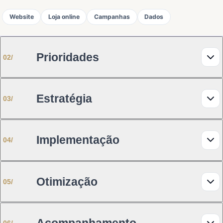
Website
Loja online
Campanhas
Dados
Prioridades
02
/
Estratégia
03
/
Implementação
04
/
Vendas
Leads
Performance
Rentabilidade
Posicionamento
Funil
Conteúdos
Tecnologia
Otimização
05
/