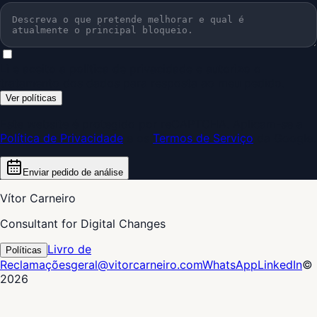
Li e aceito a política de privacidade e autorizo o
tratamento dos dados para resposta ao meu pedido.
Ver políticas
Este website é protegido por reCAPTCHA. Aplicam-se a
Política de Privacidade
e os
Termos de Serviço
da Google.
Enviar pedido de análise
Vítor Carneiro
Consultant for Digital Changes
Livro de
Políticas
Reclamações
geral@vitorcarneiro.com
WhatsApp
LinkedIn
©
2026